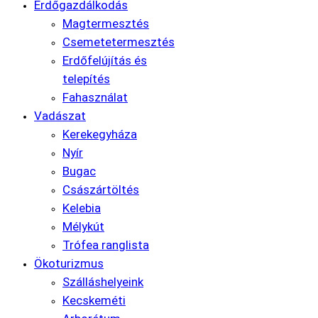
Erdőgazdálkodás
Magtermesztés
Csemetetermesztés
Erdőfelújítás és
telepítés
Fahasználat
Vadászat
Kerekegyháza
Nyír
Bugac
Császártöltés
Kelebia
Mélykút
Trófea ranglista
Ökoturizmus
Szálláshelyeink
Kecskeméti