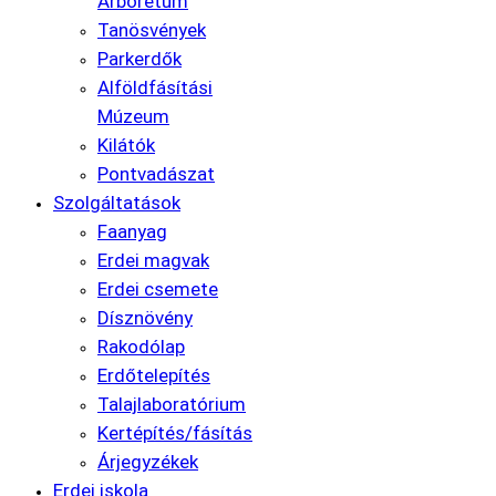
Arborétum
Tanösvények
Parkerdők
Alföldfásítási
Múzeum
Kilátók
Pontvadászat
Szolgáltatások
Faanyag
Erdei magvak
Erdei csemete
Dísznövény
Rakodólap
Erdőtelepítés
Talajlaboratórium
Kertépítés/fásítás
Árjegyzékek
Erdei iskola