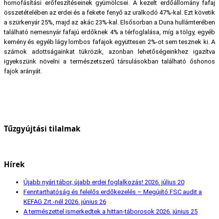
homofásítási erőfeszítéseinek gyümölcsei. A kezelt erdőállomány fafaj
összetételében az erdei és a fekete fenyő az uralkodó 47%-kal. Ezt követik
a szürkenyár 25%, majd az akác 23%-kal. Elsősorban a Duna hullámterében
található nemesnyár fafajú erdőknek 4% a térfoglalása, míg a tölgy, egyéb
kemény és egyéb lágy lombos fafajok együttesen 2%-ot sem tesznek ki. A
számok adottságainkat tükrözik, azonban lehetőségeinkhez igazítva
igyekszünk növelni a természetszerű társulásokban található őshonos
fajok arányát.
Tűzgyújtási tilalmak
Hírek
Újabb nyári tábor, újabb erdei foglalkozás!
2026. július 20
Fenntarthatóság és felelős erdőkezelés – Megújító FSC audit a
KEFAG Zrt.-nél
2026. június 26
A természettel ismerkedtek a hittan-táborosok
2026. június 25