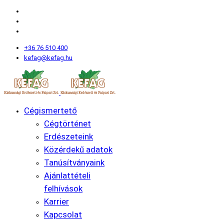
+36 76 510 400
kefag@kefag.hu
Cégismertető
Cégtörténet
Erdészeteink
Közérdekű adatok
Tanúsítványaink
Ajánlattételi
felhívások
Karrier
Kapcsolat