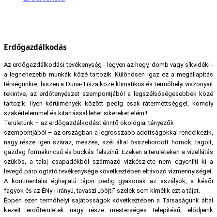
Erdőgazdálkodás
Az erdőgazdálkodási tevékenység - legyen az hegy, domb vagy síkvidéki -
a legnehezebb munkák közé tartozik. Különösen igaz ez a megállapítás
térségünkre, hiszen a Duna-Tisza köze klimatikus és termőhelyi viszonyait
tekintve, az erdőtenyészet szempontjából a legszélsőségesebbek közé
tartozik. Ilyen körülmények között pedig csak rátermettséggel, komoly
szakértelemmel és kitartással lehet sikereket elérni!
Területünk – az erdőgazdálkodást érintő ökológiai tényezők
szempontjából – az országban a legrosszabb adottságokkal rendelkezik,
nagy része igen száraz, meszes, szél által összehordott homok, tagolt,
gazdag formakincsű és buckás felszínű. Ezeken a területeken a vízellátás
szűkös, a talaj csapadékból származó vízkészlete nem egyenlíti ki a
levegő párologtató tevékenysége következtében eltávozó vízmennyiséget.
A kontinentális éghajlatú tájon pedig gyakoriak az aszályok, a késői
fagyok és az ÉNy-i irányú, tavaszi „böjti” szelek sem kímélik ezt a tájat.
Éppen ezen termőhelyi sajátosságok következtében a Társaságunk által
kezelt erdőterületek nagy része mesterséges telepítésű, elődjeink