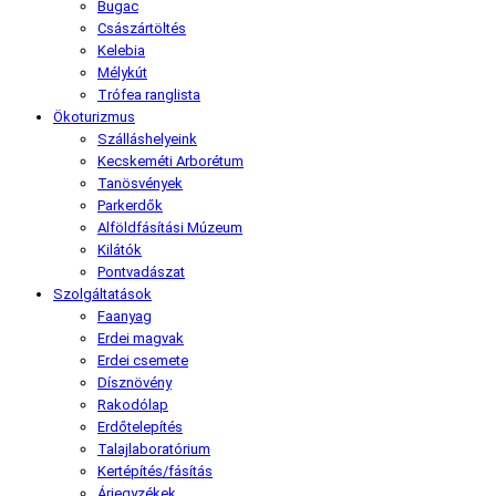
Bugac
Császártöltés
Kelebia
Mélykút
Trófea ranglista
Ökoturizmus
Szálláshelyeink
Kecskeméti Arborétum
Tanösvények
Parkerdők
Alföldfásítási Múzeum
Kilátók
Pontvadászat
Szolgáltatások
Faanyag
Erdei magvak
Erdei csemete
Dísznövény
Rakodólap
Erdőtelepítés
Talajlaboratórium
Kertépítés/fásítás
Árjegyzékek