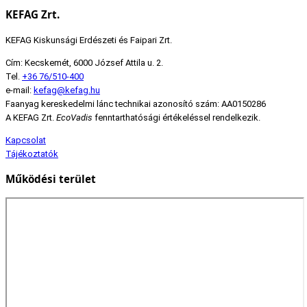
KEFAG Zrt.
KEFAG Kiskunsági Erdészeti és Faipari Zrt.
Cím: Kecskemét, 6000 József Attila u. 2.
Tel.
+36 76/510-400
e-mail:
kefag@kefag.hu
Faanyag kereskedelmi lánc technikai azonosító szám: AA0150286
A KEFAG Zrt.
EcoVadis
fenntarthatósági értékeléssel rendelkezik.
Kapcsolat
Tájékoztatók
Működési terület