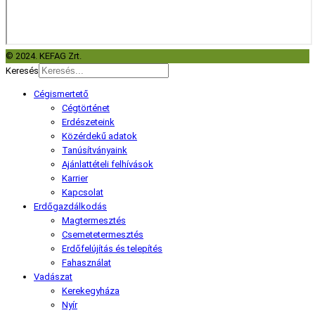
© 2024. KEFAG Zrt.
Keresés
Cégismertető
Cégtörténet
Erdészeteink
Közérdekű adatok
Tanúsítványaink
Ajánlattételi felhívások
Karrier
Kapcsolat
Erdőgazdálkodás
Magtermesztés
Csemetetermesztés
Erdőfelújítás és telepítés
Fahasználat
Vadászat
Kerekegyháza
Nyír