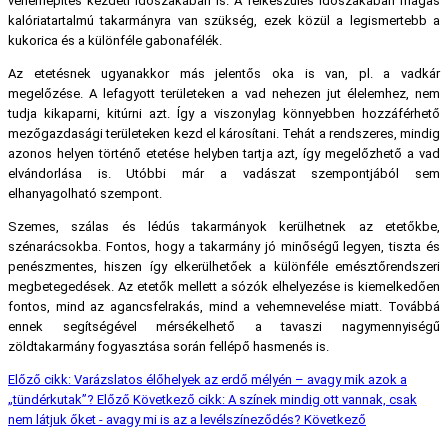
vehemépítés kezdeti időszakában is. A felkészülés időszakában magas
kalóriatartalmú takarmányra van szükség, ezek közül a legismertebb a
kukorica és a különféle gabonafélék.
Az etetésnek ugyanakkor más jelentős oka is van, pl. a vadkár
megelőzése. A lefagyott területeken a vad nehezen jut élelemhez, nem
tudja kikaparni, kitúrni azt. Így a viszonylag könnyebben hozzáférhető
mezőgazdasági területeken kezd el károsítani. Tehát a rendszeres, mindig
azonos helyen történő etetése helyben tartja azt, így megelőzhető a vad
elvándorlása is. Utóbbi már a vadászat szempontjából sem
elhanyagolható szempont.
Szemes, szálas és lédús takarmányok kerülhetnek az etetőkbe,
szénarácsokba. Fontos, hogy a takarmány jó minőségű legyen, tiszta és
penészmentes, hiszen így elkerülhetőek a különféle emésztőrendszeri
megbetegedések. Az etetők mellett a sózók elhelyezése is kiemelkedően
fontos, mind az agancsfelrakás, mind a vehemnevelése miatt. Továbbá
ennek segítségével mérsékelhető a tavaszi nagymennyiségű
zöldtakarmány fogyasztása során fellépő hasmenés is.
Előző cikk: Varázslatos élőhelyek az erdő mélyén – avagy mik azok a
„tündérkutak”?
Előző
Következő cikk: A színek mindig ott vannak, csak
nem látjuk őket - avagy mi is az a levélszíneződés?
Következő