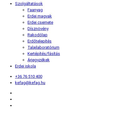
Szolgáltatások
Faanyag
Erdei magvak
Erdei csemete
Dísznövény
Rakodólap
Erdőtelepítés
Talajlaboratórium
Kertépítés/fásítás
Árjegyzékek
Erdei iskola
+36 76 510 400
kefag@kefag.hu