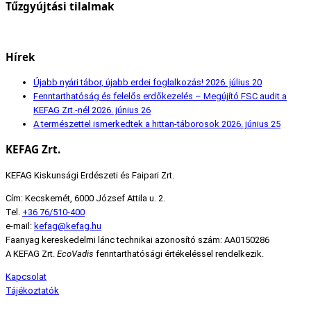
Tűzgyújtási tilalmak
Hírek
Újabb nyári tábor, újabb erdei foglalkozás!
2026. július 20
Fenntarthatóság és felelős erdőkezelés – Megújító FSC audit a
KEFAG Zrt.-nél
2026. június 26
A természettel ismerkedtek a hittan-táborosok
2026. június 25
KEFAG Zrt.
KEFAG Kiskunsági Erdészeti és Faipari Zrt.
Cím: Kecskemét, 6000 József Attila u. 2.
Tel.
+36 76/510-400
e-mail:
kefag@kefag.hu
Faanyag kereskedelmi lánc technikai azonosító szám: AA0150286
A KEFAG Zrt.
EcoVadis
fenntarthatósági értékeléssel rendelkezik.
Kapcsolat
Tájékoztatók