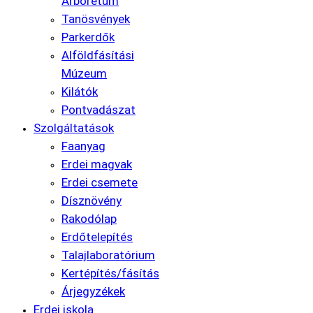
Arborétum
Tanösvények
Parkerdők
Alföldfásítási
Múzeum
Kilátók
Pontvadászat
Szolgáltatások
Faanyag
Erdei magvak
Erdei csemete
Dísznövény
Rakodólap
Erdőtelepítés
Talajlaboratórium
Kertépítés/fásítás
Árjegyzékek
Erdei iskola