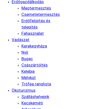
Erdőgazdálkodás
Magtermesztés
Csemetetermesztés
Erdőfelújítás és
telepítés
Fahasználat
Vadászat
Kerekegyháza
Nyír
Bugac
Császártöltés
Kelebia
Mélykút
Trófea ranglista
Ökoturizmus
Szálláshelyeink
Kecskeméti