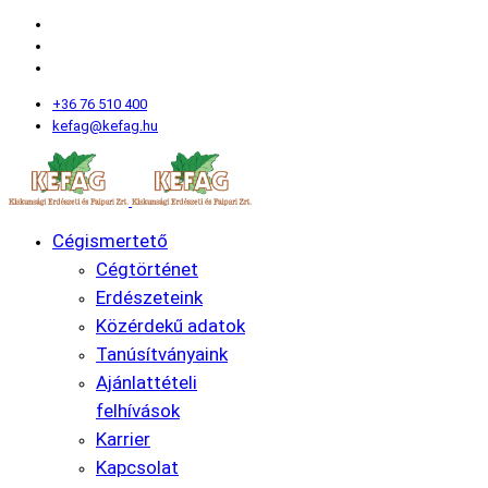
+36 76 510 400
kefag@kefag.hu
Cégismertető
Cégtörténet
Erdészeteink
Közérdekű adatok
Tanúsítványaink
Ajánlattételi
felhívások
Karrier
Kapcsolat