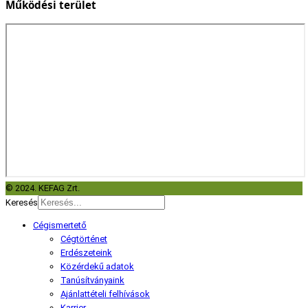
Működési terület
© 2024. KEFAG Zrt.
Keresés
Cégismertető
Cégtörténet
Erdészeteink
Közérdekű adatok
Tanúsítványaink
Ajánlattételi felhívások
Karrier