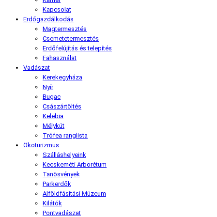
Kapcsolat
Erdőgazdálkodás
Magtermesztés
Csemetetermesztés
Erdőfelújítás és telepítés
Fahasználat
Vadászat
Kerekegyháza
Nyír
Bugac
Császártöltés
Kelebia
Mélykút
Trófea ranglista
Ökoturizmus
Szálláshelyeink
Kecskeméti Arborétum
Tanösvények
Parkerdők
Alföldfásítási Múzeum
Kilátók
Pontvadászat