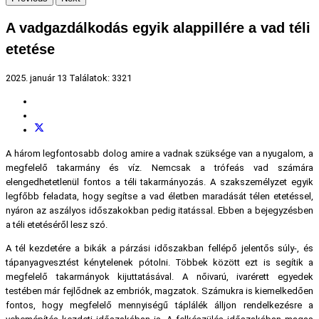
A vadgazdálkodás egyik alappillére a vad téli
etetése
2025. január 13
Találatok: 3321
A három legfontosabb dolog amire a vadnak szüksége van a nyugalom, a
megfelelő takarmány és víz. Nemcsak a trófeás vad számára
elengedhetetlenül fontos a téli takarmányozás. A szakszemélyzet egyik
legfőbb feladata, hogy segítse a vad életben maradását télen etetéssel,
nyáron az aszályos időszakokban pedig itatással. Ebben a bejegyzésben
a téli etetéséről lesz szó.
A tél kezdetére a bikák a párzási időszakban fellépő jelentős súly-, és
tápanyagvesztést kénytelenek pótolni. Többek között ezt is segítik a
megfelelő takarmányok kijuttatásával. A nőivarú, ivarérett egyedek
testében már fejlődnek az embriók, magzatok. Számukra is kiemelkedően
fontos, hogy megfelelő mennyiségű táplálék álljon rendelkezésre a