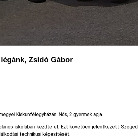
llégánk, Zsidó Gábor
megyei Kiskunfélegyházán. Nős, 2 gyermek apja.
talános iskolában kezdte el. Ezt követően jelentkezett Szege
álkodási technikusi képesítését.