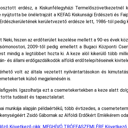
osztott erdész, a Kiskunfélegyházi Termelőszövetkezetnél ke
yújtotta be önéletrajzát a KEFAG Kiskunsági Erdészeti és Faipar
 Erdészkerületének kerületvezető erdésze lett, 1986-tól pedig 
t Neki, hiszen az erdőterület kezelése mellett a 90-es évek kö
lsómonostori, 2009-től pedig emellett a Bugaci Központi Csem
est mindig a legtöbbet hozta ki. A keze alól kikerülő több mil
- és állami erdőgazdálkodók alföldi erdőtelepítéseinek kivitele
hető volt az általa vezetett nyilvántartásokon és kimutatás
metekertek külső megjelenésén is.
figyelni. Igazolhatja ezt a csemetekertekben a keze alatt dolg
ztotta tudását és tapasztalatait.
ai munkája alapján példaértékű, több évtizedes, a csemeteter
ékenységéért Zsidó Gábornak az Alföldi Erdőkért Emlékérem odaí
lőző
Következő cikk: MEGHÍVÓ TRÓFEASZEMLÉRE
Következő