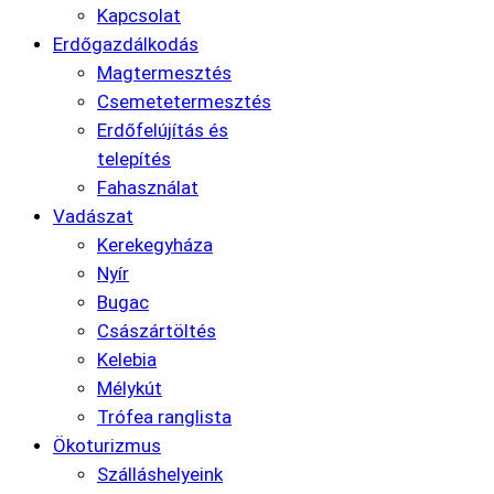
Kapcsolat
Erdőgazdálkodás
Magtermesztés
Csemetetermesztés
Erdőfelújítás és
telepítés
Fahasználat
Vadászat
Kerekegyháza
Nyír
Bugac
Császártöltés
Kelebia
Mélykút
Trófea ranglista
Ökoturizmus
Szálláshelyeink