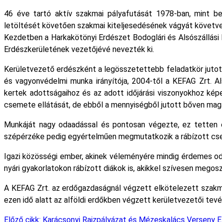
46 éve tartó aktív szakmai pályafutását 1978-ban, mint be
letöltését követően szakmai kiteljesedésének vágyát követve n
Kezdetben a Harkakötönyi Erdészet Bodoglári és Alsószállási
Erdészkerületének vezetőjévé nevezték ki.
Kerületvezető erdészként a legösszetettebb feladatkör jutot
és vagyonvédelmi munka irányítója, 2004-től a KEFAG Zrt. A
kertek adottságaihoz és az adott időjárási viszonyokhoz kép
csemete ellátását, de ebből a mennyiségből jutott bőven magán
Munkáját nagy odaadással és pontosan végezte, ez tetten ér
szépérzéke pedig egyértelműen megmutatkozik a rábízott cse
Igazi közösségi ember, akinek véleményére mindig érdemes oda
nyári gyakorlatokon rábízott diákok is, akikkel szívesen megos
A KEFAG Zrt. az erdőgazdaságnál végzett elkötelezett szakm
ezen idő alatt az alföldi erdőkben végzett kerületvezetői tev
Előző cikk: Karácsonyi Rajzpályázat és Mézeskalács Verseny
E