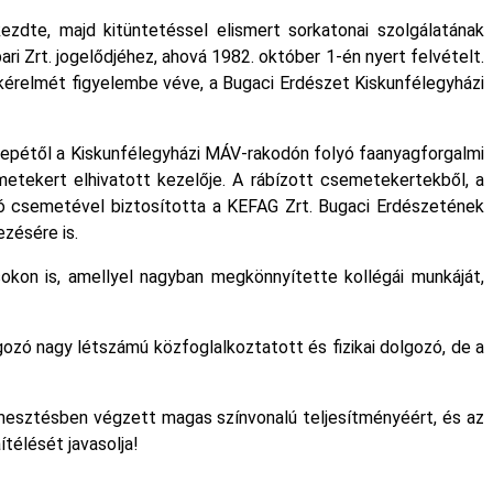
zdte, majd kitüntetéssel elismert sorkatonai szolgálatának
i Zrt. jogelődjéhez, ahová 1982. október 1-én nyert felvételt.
kérelmét figyelembe véve, a Bugaci Erdészet Kiskunfélegyházi
zepétől a Kiskunfélegyházi MÁV-rakodón folyó faanyagforgalmi
etekert elhivatott kezelője. A rábízott csemetekertekből, a
lió csemetével biztosította a KEFAG Zrt. Bugaci Erdészetének
zésére is.
okon is, amellyel nagyban megkönnyítette kollégái munkáját,
ozó nagy létszámú közfoglalkoztatott és fizikai dolgozó, de a
mesztésben végzett magas színvonalú teljesítményéért, és az
télését javasolja!