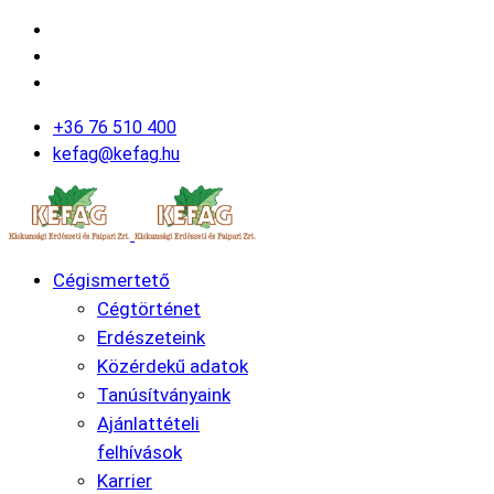
+36 76 510 400
kefag@kefag.hu
Cégismertető
Cégtörténet
Erdészeteink
Közérdekű adatok
Tanúsítványaink
Ajánlattételi
felhívások
Karrier