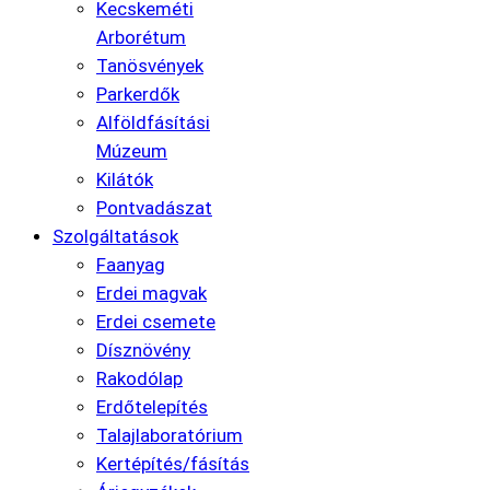
Kecskeméti
Arborétum
Tanösvények
Parkerdők
Alföldfásítási
Múzeum
Kilátók
Pontvadászat
Szolgáltatások
Faanyag
Erdei magvak
Erdei csemete
Dísznövény
Rakodólap
Erdőtelepítés
Talajlaboratórium
Kertépítés/fásítás