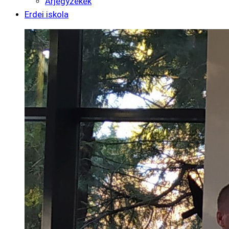
Árjegyzékek
Erdei iskola