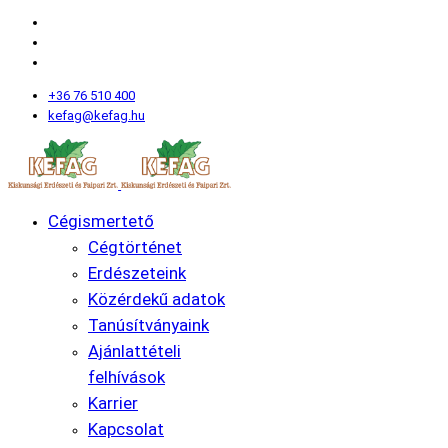
+36 76 510 400
kefag@kefag.hu
Cégismertető
Cégtörténet
Erdészeteink
Közérdekű adatok
Tanúsítványaink
Ajánlattételi
felhívások
Karrier
Kapcsolat