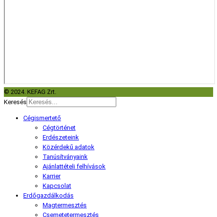
© 2024. KEFAG Zrt.
Keresés
Cégismertető
Cégtörténet
Erdészeteink
Közérdekű adatok
Tanúsítványaink
Ajánlattételi felhívások
Karrier
Kapcsolat
Erdőgazdálkodás
Magtermesztés
Csemetetermesztés