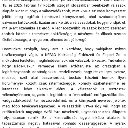
18. és 2025. február 17. közötti vizsgált időszakban beérkezett válaszok
alapján kiderült, hogy a válaszadók több, mint 75%-a az erdei környezetet
jelölte meg legfőbb természeti környezetnek, ahol szabadidejében
szívesen tartózkodik. Ezután arra kértük a válaszadókat, hogy mondják el,
mit jelent számukra az erdő. A legnépszerűbb válaszok között szerepelt
többek között a természet sokfélesége, a növények és állatok szoros
életközössége, a nyugalom, pihenés és a jó levegő.
Örömünkre szolgált, hogy arra a kérdésre, hogy valójában milyen
tevékenységet végez a KEFAG Kiskunsági Erdészeti és Faipari Zrt. a
működési területén, meglehetősen sokrétű válaszok érkeztek. Tudvalevő,
hogy Bács-Kiskun vármegye állami erdőterületei az országban a
leghátrányosabb adottságokkal rendelkeznek; nagy része igen száraz,
meszes, szél által összehordott, buckás felszínű homok. Ilyen
körülmények között csak rátermettséggel, komoly szakértelemmel és
kitartással lehet sikereket elérni. A válaszadók is osztoztak
véleményünkben, ugyanis a legtöbben a fenntartható erdőgazdálkodást,
vadgazdálkodást, természetvédelmet, és a környezeti nevelést jelölték
meg főbb tevékenységünknek. A válaszadók 51%-a úgy véli, hogy az
erdőterületek nagysága évről évre növekszik, ugyanakkor azok állapota
folyamatosan romlik. Ez a klímaváltozás egyre inkább általunk is
tapasztalható negatív hatásaival vonható összefüggésbe. A nyarak