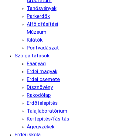
Arborétum
Tanösvények
Parkerdők
Alföldfásítási
Múzeum
Kilátók
Pontvadászat
Szolgáltatások
Faanyag
Erdei magvak
Erdei csemete
Dísznövény
Rakodólap
Erdőtelepítés
Talajlaboratórium
Kertépítés/fásítás
Árjegyzékek
Erdei iskola