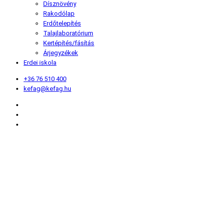
Dísznövény
Rakodólap
Erdőtelepítés
Talajlaboratórium
Kertépítés/fásítás
Árjegyzékek
Erdei iskola
+36 76 510 400
kefag@kefag.hu