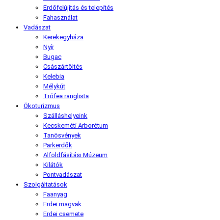
Erdőfelújítás és telepítés
Fahasználat
Vadászat
Kerekegyháza
Nyír
Bugac
Császártöltés
Kelebia
Mélykút
Trófea ranglista
Ökoturizmus
Szálláshelyeink
Kecskeméti Arborétum
Tanösvények
Parkerdők
Alföldfásítási Múzeum
Kilátók
Pontvadászat
Szolgáltatások
Faanyag
Erdei magvak
Erdei csemete