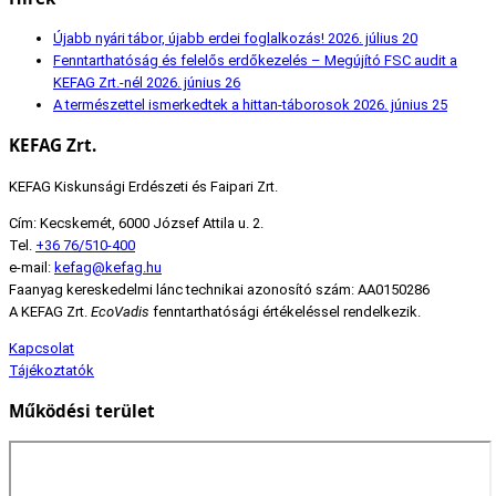
Újabb nyári tábor, újabb erdei foglalkozás!
2026. július 20
Fenntarthatóság és felelős erdőkezelés – Megújító FSC audit a
KEFAG Zrt.-nél
2026. június 26
A természettel ismerkedtek a hittan-táborosok
2026. június 25
KEFAG Zrt.
KEFAG Kiskunsági Erdészeti és Faipari Zrt.
Cím: Kecskemét, 6000 József Attila u. 2.
Tel.
+36 76/510-400
e-mail:
kefag@kefag.hu
Faanyag kereskedelmi lánc technikai azonosító szám: AA0150286
A KEFAG Zrt.
EcoVadis
fenntarthatósági értékeléssel rendelkezik.
Kapcsolat
Tájékoztatók
Működési terület