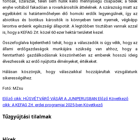
forróak, szárazak, télen sem hullik kellő mennyiségű csapadék; a telek
enyhe voltából fakadóan a rovarkárosítók áttelelnek. A szárazság miatt az
egyébként is határtermőhelyen élő homoki erdők legyengülnek, így az
abiotikus és biotikus károsítók is könnyeben teret nyernek, végképp
lerontva erdeink egészségi állapotát. A legtöbben tisztában vannak azzal
is, hogy a KEFAG Zrt. közel 60 ezer hektár területet kezel.
Összefoglalva kijelenthető tehát, hogy a válaszadók is úgy vélik, hogy az
állami erdőgazdaságok munkájára szükség van ahhoz, hogy a
fenntartható gazdálkodásnak köszönhetően az emberek hosszú ideig
élvezhessék az erdő nyújtotta élményeket, értékeket.
Hálásan köszönjük, hogy válaszaikkal hozzájárultak vizsgálatunk
sikerességéhez.
Fotó: MZsu
Előző cikk: HÚSVÉTVÁRÓ VÁSÁR A JUNIPERUSBAN
Előző
Következő
cikk: A KEFAG Zrt. erdei programjai 2025-ben
Következő
Tűzgyújtási tilalmak
Hírek