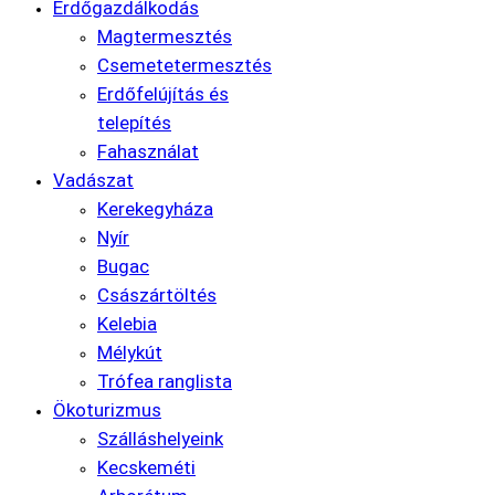
Erdőgazdálkodás
Magtermesztés
Csemetetermesztés
Erdőfelújítás és
telepítés
Fahasználat
Vadászat
Kerekegyháza
Nyír
Bugac
Császártöltés
Kelebia
Mélykút
Trófea ranglista
Ökoturizmus
Szálláshelyeink
Kecskeméti