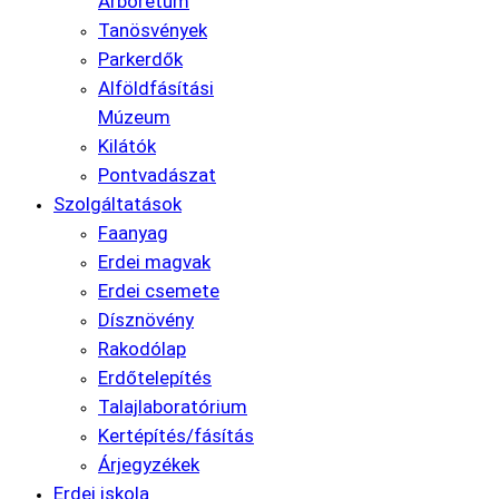
Arborétum
Tanösvények
Parkerdők
Alföldfásítási
Múzeum
Kilátók
Pontvadászat
Szolgáltatások
Faanyag
Erdei magvak
Erdei csemete
Dísznövény
Rakodólap
Erdőtelepítés
Talajlaboratórium
Kertépítés/fásítás
Árjegyzékek
Erdei iskola