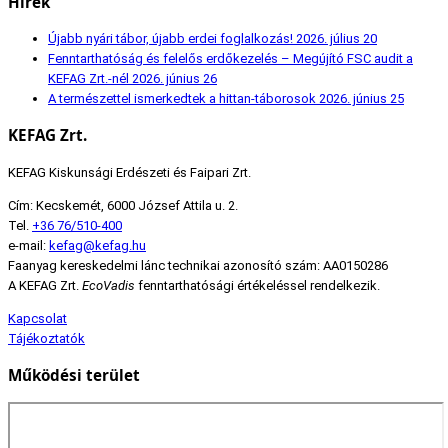
Hírek
Újabb nyári tábor, újabb erdei foglalkozás!
2026. július 20
Fenntarthatóság és felelős erdőkezelés – Megújító FSC audit a
KEFAG Zrt.-nél
2026. június 26
A természettel ismerkedtek a hittan-táborosok
2026. június 25
KEFAG Zrt.
KEFAG Kiskunsági Erdészeti és Faipari Zrt.
Cím: Kecskemét, 6000 József Attila u. 2.
Tel.
+36 76/510-400
e-mail:
kefag@kefag.hu
Faanyag kereskedelmi lánc technikai azonosító szám: AA0150286
A KEFAG Zrt.
EcoVadis
fenntarthatósági értékeléssel rendelkezik.
Kapcsolat
Tájékoztatók
Működési terület