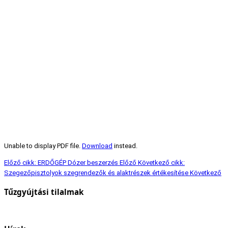
Unable to display PDF file.
Download
instead.
Előző cikk: ERDŐGÉP Dózer beszerzés
Előző
Következő cikk:
Szegezőpisztolyok szegrendezők és alaktrészek értékesítése
Következő
Tűzgyújtási tilalmak