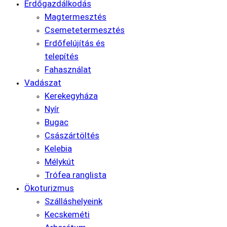
Erdőgazdálkodás
Magtermesztés
Csemetetermesztés
Erdőfelújítás és
telepítés
Fahasználat
Vadászat
Kerekegyháza
Nyír
Bugac
Császártöltés
Kelebia
Mélykút
Trófea ranglista
Ökoturizmus
Szálláshelyeink
Kecskeméti