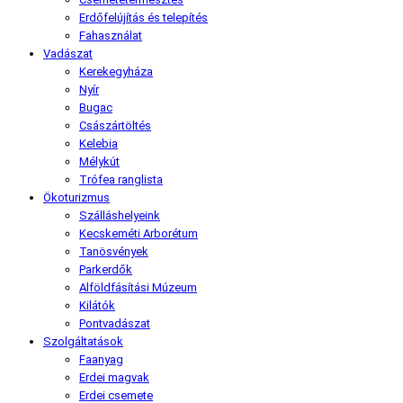
Erdőfelújítás és telepítés
Fahasználat
Vadászat
Kerekegyháza
Nyír
Bugac
Császártöltés
Kelebia
Mélykút
Trófea ranglista
Ökoturizmus
Szálláshelyeink
Kecskeméti Arborétum
Tanösvények
Parkerdők
Alföldfásítási Múzeum
Kilátók
Pontvadászat
Szolgáltatások
Faanyag
Erdei magvak
Erdei csemete