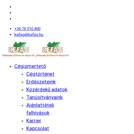
+36 76 510 400
kefag@kefag.hu
Cégismertető
Cégtörténet
Erdészeteink
Közérdekű adatok
Tanúsítványaink
Ajánlattételi
felhívások
Karrier
Kapcsolat