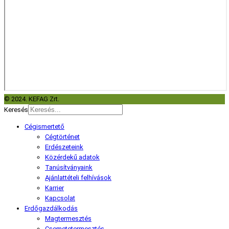
© 2024. KEFAG Zrt.
Keresés
Cégismertető
Cégtörténet
Erdészeteink
Közérdekű adatok
Tanúsítványaink
Ajánlattételi felhívások
Karrier
Kapcsolat
Erdőgazdálkodás
Magtermesztés
Csemetetermesztés