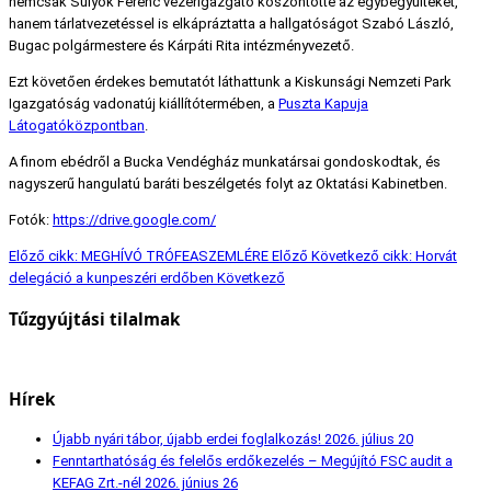
nemcsak Sulyok Ferenc vezérigazgató köszöntötte az egybegyűlteket,
hanem tárlatvezetéssel is elkápráztatta a hallgatóságot Szabó László,
Bugac polgármestere és Kárpáti Rita intézményvezető.
Ezt követően érdekes bemutatót láthattunk a Kiskunsági Nemzeti Park
Igazgatóság vadonatúj kiállítótermében, a
Puszta Kapuja
Látogatóközpontban
.
A finom ebédről a Bucka Vendégház munkatársai gondoskodtak, és
nagyszerű hangulatú baráti beszélgetés folyt az Oktatási Kabinetben.
Fotók:
https://drive.google.com/
Előző cikk: MEGHÍVÓ TRÓFEASZEMLÉRE
Előző
Következő cikk: Horvát
delegáció a kunpeszéri erdőben
Következő
Tűzgyújtási tilalmak
Hírek
Újabb nyári tábor, újabb erdei foglalkozás!
2026. július 20
Fenntarthatóság és felelős erdőkezelés – Megújító FSC audit a
KEFAG Zrt.-nél
2026. június 26