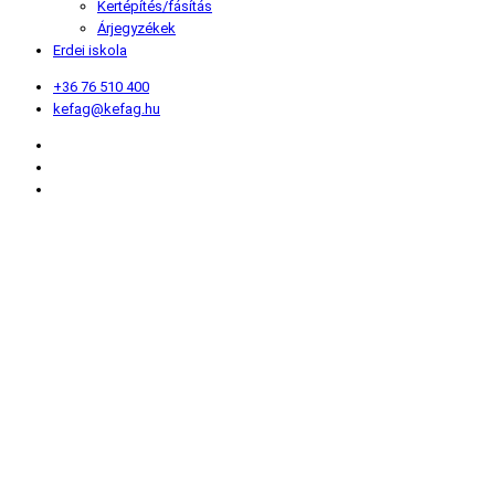
Kertépítés/fásítás
Árjegyzékek
Erdei iskola
+36 76 510 400
kefag@kefag.hu