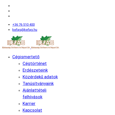
+36 76 510 400
kefag@kefag.hu
Cégismertető
Cégtörténet
Erdészeteink
Közérdekű adatok
Tanúsítványaink
Ajánlattételi
felhívások
Karrier
Kapcsolat