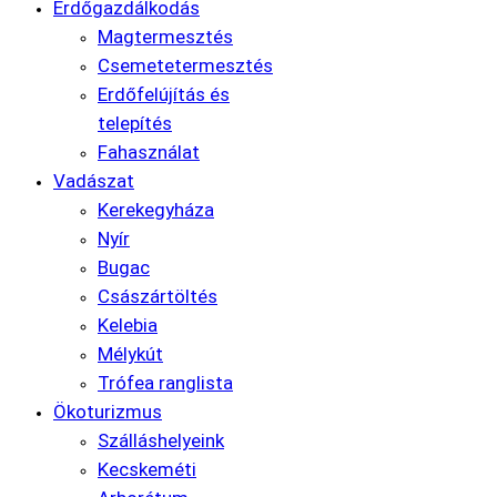
Erdőgazdálkodás
Magtermesztés
Csemetetermesztés
Erdőfelújítás és
telepítés
Fahasználat
Vadászat
Kerekegyháza
Nyír
Bugac
Császártöltés
Kelebia
Mélykút
Trófea ranglista
Ökoturizmus
Szálláshelyeink
Kecskeméti