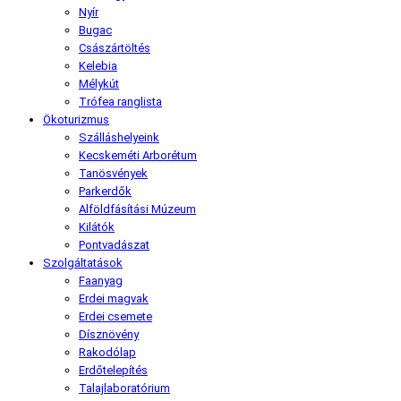
Nyír
Bugac
Császártöltés
Kelebia
Mélykút
Trófea ranglista
Ökoturizmus
Szálláshelyeink
Kecskeméti Arborétum
Tanösvények
Parkerdők
Alföldfásítási Múzeum
Kilátók
Pontvadászat
Szolgáltatások
Faanyag
Erdei magvak
Erdei csemete
Dísznövény
Rakodólap
Erdőtelepítés
Talajlaboratórium