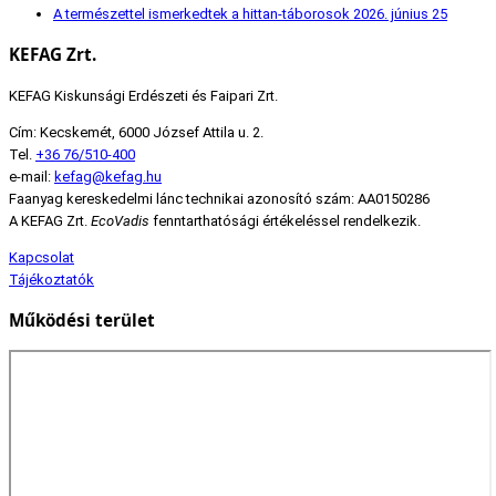
A természettel ismerkedtek a hittan-táborosok
2026. június 25
KEFAG Zrt.
KEFAG Kiskunsági Erdészeti és Faipari Zrt.
Cím: Kecskemét, 6000 József Attila u. 2.
Tel.
+36 76/510-400
e-mail:
kefag@kefag.hu
Faanyag kereskedelmi lánc technikai azonosító szám: AA0150286
A KEFAG Zrt.
EcoVadis
fenntarthatósági értékeléssel rendelkezik.
Kapcsolat
Tájékoztatók
Működési terület