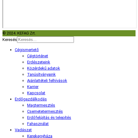
© 2024. KEFAG Zrt.
Keresés
Cégismertető
Cégtörténet
Erdészeteink
Közérdekű adatok
Tanúsítványaink
Ajánlattételi felhívások
Karrier
Kapcsolat
Erdőgazdálkodás
Magtermesztés
Csemetetermesztés
Erdőfelújítás és telepítés
Fahasználat
Vadászat
Kerekegyháza