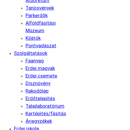
Arborétum
Tanösvények
Parkerdők
Alföldfásítási
Múzeum
Kilátók
Pontvadászat
Szolgáltatások
Faanyag
Erdei magvak
Erdei csemete
Dísznövény
Rakodólap
Erdőtelepítés
Talajlaboratórium
Kertépítés/fásítás
Árjegyzékek
Erdei iskola