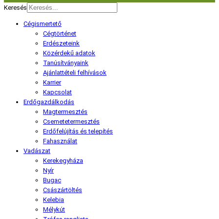
Keresés
Cégismertető
Cégtörténet
Erdészeteink
Közérdekű adatok
Tanúsítványaink
Ajánlattételi felhívások
Karrier
Kapcsolat
Erdőgazdálkodás
Magtermesztés
Csemetetermesztés
Erdőfelújítás és telepítés
Fahasználat
Vadászat
Kerekegyháza
Nyír
Bugac
Császártöltés
Kelebia
Mélykút