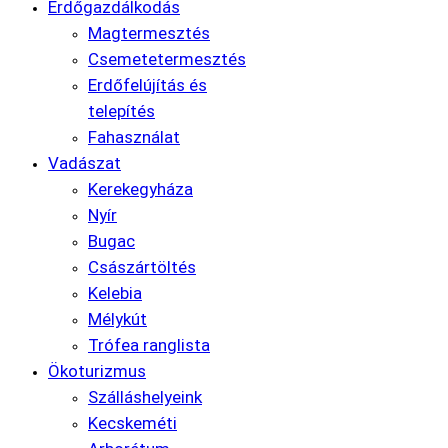
Erdőgazdálkodás
Magtermesztés
Csemetetermesztés
Erdőfelújítás és
telepítés
Fahasználat
Vadászat
Kerekegyháza
Nyír
Bugac
Császártöltés
Kelebia
Mélykút
Trófea ranglista
Ökoturizmus
Szálláshelyeink
Kecskeméti