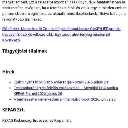
magyar embert. Ezt a feladatot azonban csak úgy tudjuk fenntarthatóan és
szakszerűen elvégezni, ha a természetjárók és velük együtt minden ember
partner ebben, eleget tesz az aktuális rendelkezéseknek, illetve betartja a
rá vonatkozó tilalmakat.
Előző cikk: Mecsekerdő Zrt-s kollégák látogatása az OAKEYLIFE projekt
kapcsán
Előző
Következő cikk: Egy tábor, ahol tényleg minden jó!
Következő
Tűzgyújtási tilalmak
Hírek
Újabb nyári tábor, újabb erdei foglalkozás!
2026. július 20
Fenntarthatóság és felelős erdőkezelés – Megújító FSC audit a
KEFAG Zrt.-nél
2026. június 26
A természettel ismerkedtek a hittan-táborosok
2026. június 25
KEFAG Zrt.
KEFAG Kiskunsági Erdészeti és Faipari Zrt.