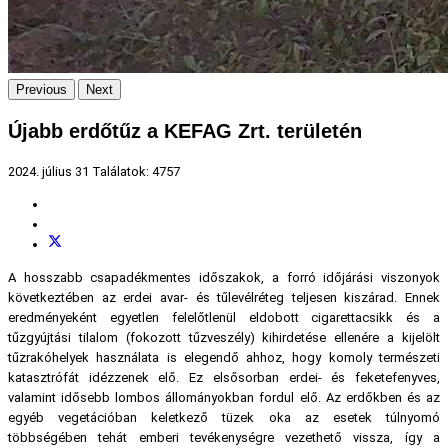
Previous
Next
Újabb erdőtűz a KEFAG Zrt. területén
2024. július 31
Találatok: 4757
A hosszabb csapadékmentes időszakok, a forró időjárási viszonyok
következtében az erdei avar- és tűlevélréteg teljesen kiszárad. Ennek
eredményeként egyetlen felelőtlenül eldobott cigarettacsikk és a
tűzgyújtási tilalom (fokozott tűzveszély) kihirdetése ellenére a kijelölt
tűzrakóhelyek használata is elegendő ahhoz, hogy komoly természeti
katasztrófát idézzenek elő. Ez elsősorban erdei- és feketefenyves,
valamint idősebb lombos állományokban fordul elő. Az erdőkben és az
egyéb vegetációban keletkező tüzek oka az esetek túlnyomó
többségében tehát emberi tevékenységre vezethető vissza, így a