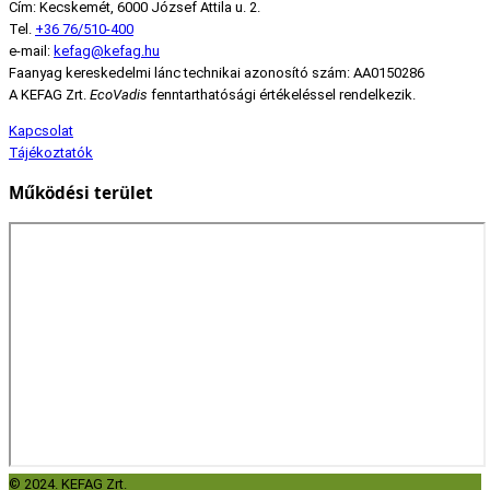
Cím: Kecskemét, 6000 József Attila u. 2.
Tel.
+36 76/510-400
e-mail:
kefag@kefag.hu
Faanyag kereskedelmi lánc technikai azonosító szám: AA0150286
A KEFAG Zrt.
EcoVadis
fenntarthatósági értékeléssel rendelkezik.
Kapcsolat
Tájékoztatók
Működési terület
© 2024. KEFAG Zrt.