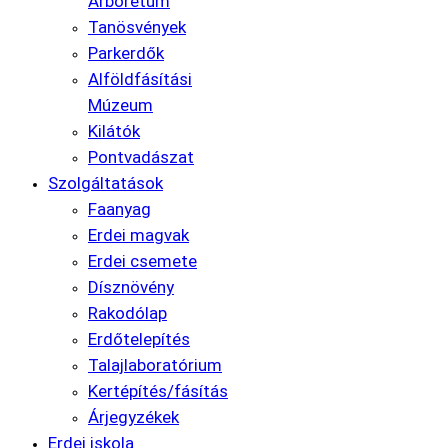
Arborétum
Tanösvények
Parkerdők
Alföldfásítási
Múzeum
Kilátók
Pontvadászat
Szolgáltatások
Faanyag
Erdei magvak
Erdei csemete
Dísznövény
Rakodólap
Erdőtelepítés
Talajlaboratórium
Kertépítés/fásítás
Árjegyzékek
Erdei iskola