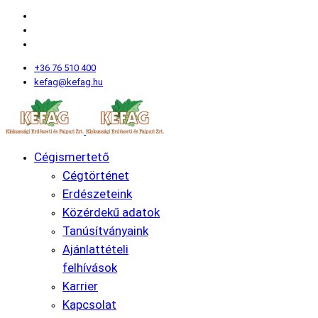
+36 76 510 400
kefag@kefag.hu
Cégismertető
Cégtörténet
Erdészeteink
Közérdekű adatok
Tanúsítványaink
Ajánlattételi
felhívások
Karrier
Kapcsolat