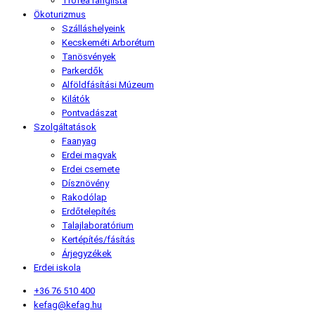
Trófea ranglista
Ökoturizmus
Szálláshelyeink
Kecskeméti Arborétum
Tanösvények
Parkerdők
Alföldfásítási Múzeum
Kilátók
Pontvadászat
Szolgáltatások
Faanyag
Erdei magvak
Erdei csemete
Dísznövény
Rakodólap
Erdőtelepítés
Talajlaboratórium
Kertépítés/fásítás
Árjegyzékek
Erdei iskola
+36 76 510 400
kefag@kefag.hu