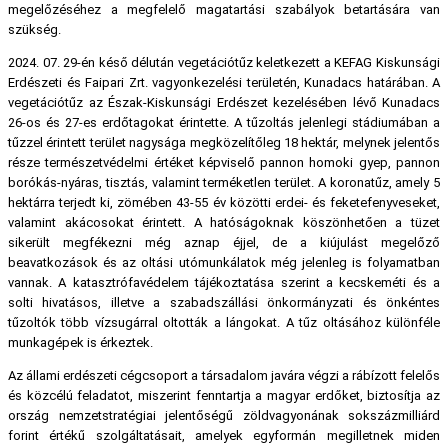
megelőzéséhez a megfelelő magatartási szabályok betartására van
szükség.
2024. 07. 29-én késő délután vegetációtűz keletkezett a KEFAG Kiskunsági
Erdészeti és Faipari Zrt. vagyonkezelési területén, Kunadacs határában. A
vegetációtűz az Észak-Kiskunsági Erdészet kezelésében lévő Kunadacs
26-os és 27-es erdőtagokat érintette. A tűzoltás jelenlegi stádiumában a
tűzzel érintett terület nagysága megközelítőleg 18 hektár, melynek jelentős
része természetvédelmi értéket képviselő pannon homoki gyep, pannon
borókás-nyáras, tisztás, valamint terméketlen terület. A koronatűz, amely 5
hektárra terjedt ki, zömében 43-55 év közötti erdei- és feketefenyveseket,
valamint akácosokat érintett. A hatóságoknak köszönhetően a tüzet
sikerült megfékezni még aznap éjjel, de a kiújulást megelőző
beavatkozások és az oltási utómunkálatok még jelenleg is folyamatban
vannak. A katasztrófavédelem tájékoztatása szerint a kecskeméti és a
solti hivatásos, illetve a szabadszállási önkormányzati és önkéntes
tűzoltók több vízsugárral oltották a lángokat. A tűz oltásához különféle
munkagépek is érkeztek.
Az állami erdészeti cégcsoport a társadalom javára végzi a rábízott felelős
és közcélú feladatot, miszerint fenntartja a magyar erdőket, biztosítja az
ország nemzetstratégiai jelentőségű zöldvagyonának sokszázmilliárd
forint értékű szolgáltatásait, amelyek egyformán megilletnek miden