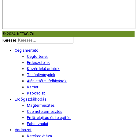
© 2024. KEFAG Zrt.
Keresés
Cégismertető
Cégtörténet
Erdészeteink
Közérdekű adatok
Tanúsítványaink
Ajánlattételi felhívások
Karrier
Kapcsolat
Erdőgazdálkodás
Magtermesztés
Csemetetermesztés
Erdőfelújítás és telepítés
Fahasználat
Vadászat
Kerekegyháza