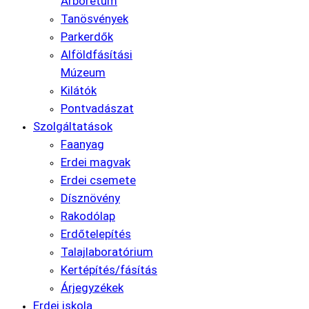
Arborétum
Tanösvények
Parkerdők
Alföldfásítási
Múzeum
Kilátók
Pontvadászat
Szolgáltatások
Faanyag
Erdei magvak
Erdei csemete
Dísznövény
Rakodólap
Erdőtelepítés
Talajlaboratórium
Kertépítés/fásítás
Árjegyzékek
Erdei iskola