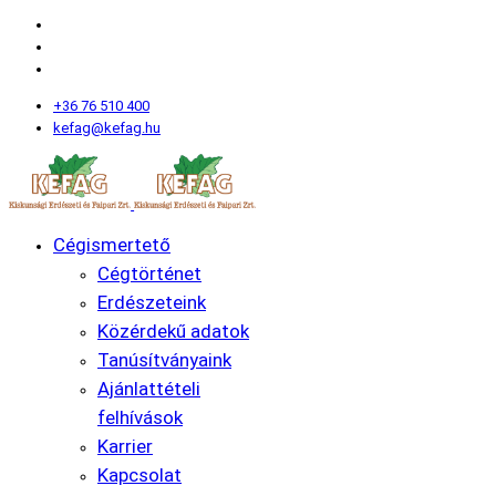
+36 76 510 400
kefag@kefag.hu
Cégismertető
Cégtörténet
Erdészeteink
Közérdekű adatok
Tanúsítványaink
Ajánlattételi
felhívások
Karrier
Kapcsolat