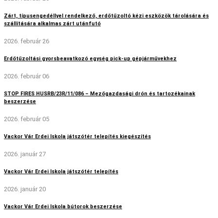
Zárt, típusengedéllyel rendelkező, erdőtűzoltó kézi eszközök tárolására és
szállítására alkalmas zárt utánfutó
2026. február 26
Erdőtűzoltási gyorsbeavatkozó egység pick-up gépjárművekhez
2026. február 06
STOP FIRES HUSRB/23R/11/086 – Mezőgazdasági drón és tartozékainak
beszerzése
2026. február 05
Vackor Vár Erdei Iskola játszótér telepítés kiegészítés
2026. január 27
Vackor Vár Erdei Iskola játszótér telepítés
2026. január 20
Vackor Vár Erdei Iskola bútorok beszerzése