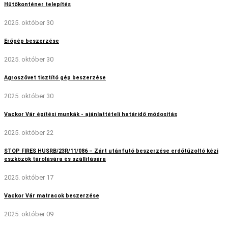
Hűtőkonténer telepítés
2025. október 30
Erőgép beszerzése
2025. október 30
Agroszövet tisztító gép beszerzése
2025. október 30
Vackor Vár építési munkák - ajánlattételi határidő módosítás
2025. október 22
STOP FIRES HUSRB/23R/11/086 – Zárt utánfutó beszerzése erdőtűzoltó kézi
eszközök tárolására és szállítására
2025. október 17
Vackor Vár matracok beszerzése
2025. október 09