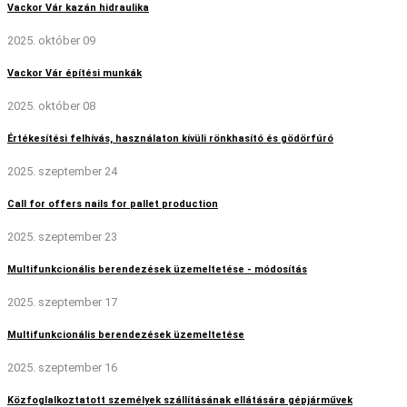
Vackor Vár kazán hidraulika
2025. október 09
Vackor Vár építési munkák
2025. október 08
Értékesítési felhívás, használaton kívüli rönkhasító és gödörfúró
2025. szeptember 24
Call for offers nails for pallet production
2025. szeptember 23
Multifunkcionális berendezések üzemeltetése - módosítás
2025. szeptember 17
Multifunkcionális berendezések üzemeltetése
2025. szeptember 16
Közfoglalkoztatott személyek szállításának ellátására gépjárművek