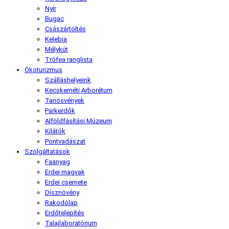
Nyír
Bugac
Császártöltés
Kelebia
Mélykút
Trófea ranglista
Ökoturizmus
Szálláshelyeink
Kecskeméti Arborétum
Tanösvények
Parkerdők
Alföldfásítási Múzeum
Kilátók
Pontvadászat
Szolgáltatások
Faanyag
Erdei magvak
Erdei csemete
Dísznövény
Rakodólap
Erdőtelepítés
Talajlaboratórium