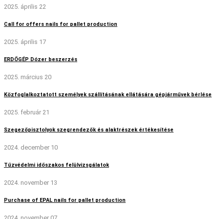
2025. április 22
Call for offers nails for pallet production
2025. április 17
ERDŐGÉP Dózer beszerzés
2025. március 20
Közfoglalkoztatott személyek szállításának ellátására gépjárművek bérlése
2025. február 21
Szegezőpisztolyok szegrendezők és alaktrészek értékesítése
2024. december 10
Tűzvédelmi időszakos felülvizsgálatok
2024. november 13
Purchase of EPAL nails for pallet production
2024. november 07