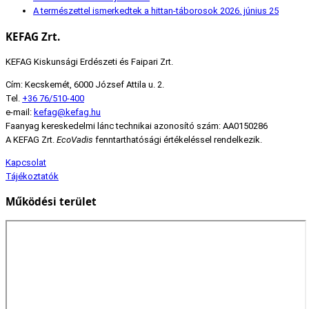
A természettel ismerkedtek a hittan-táborosok
2026. június 25
KEFAG Zrt.
KEFAG Kiskunsági Erdészeti és Faipari Zrt.
Cím: Kecskemét, 6000 József Attila u. 2.
Tel.
+36 76/510-400
e-mail:
kefag@kefag.hu
Faanyag kereskedelmi lánc technikai azonosító szám: AA0150286
A KEFAG Zrt.
EcoVadis
fenntarthatósági értékeléssel rendelkezik.
Kapcsolat
Tájékoztatók
Működési terület