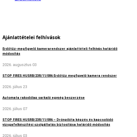
Ajánlattételei felhívások
Erdőtűz-megfigyelő kamerarendszer ajánlattételi felhívás határidő
módosítás
2026. augusztus 03
STOP FIRES HUSRB/23R/11/086 Erdőtűz megfigyelő kamera rendszer
2026. július 23
Automata rakodólap sarkaló egység beszerzése
2026. július 07
STOP FIRES HUSRB/23R/11/086 – Drónpilóta képzés és kapcsolódó
vizsgafelkészítési szolgáltatás biztosítása határidő módosítás
2026. július 03