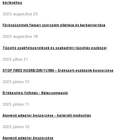
bérléséhez
2025. augusztus 25
Fűrészüzemek faipari szerszám ellátása és karbantartása
2025. augusztus 18
Tűzoltó szakfelszerelések és szabadtéri tűzoltás eszközei
2025. július 21
STOP FIRES HUSRB/23R/11/086 – Erdészeti eszközök beszerzése
2025. június 13
Értékesítési felhívás - Bálacsomagoló
2025. június 11
Ágnyeső adapter beszerzése - határidő módosítás
2025. június 10
Ágnyeső adapter beszerzése