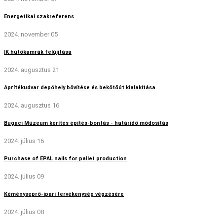
Energetikai szakreferens
2024. november 05
IK hűtőkamrák felújítása
2024. augusztus 21
Aprítékudvar depóhely bővítése és bekötőút kialakítása
2024. augusztus 16
Bugaci Múzeum kerítés építés-bontás - határidő módosítás
2024. július 16
Purchase of EPAL nails for pallet production
2024. július 09
Kéményseprő-ipari tervékenység végzésére
2024. július 08