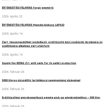
ÉRTÉKESÍTÉSI FELHÍVÁS forgó-gyomírtó
2026. április 22
ÉRTÉKESÍTÉSI FELHÍVÁS Hyundai kisbusz LAP422
2026. április 14
Zárt, típusengedéllyel rendelkező, erdőtűzoltó kézi eszközök tárolására és
szállítására alkalmas zárt utánfutó
2026. április 14
Supply the KEFAG Zrt. with nails for its pallet production
2026. február 26
5000 literes vízszállító tartálykocsi nagynyomású vízágyúval
2026. február 26
Erdőtűzoltási gyorsbeavatkozó egység pick-up gépjárművekhez – 500 liter
2026. február 26