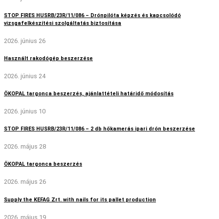
STOP FIRES HUSRB/23R/11/086 – Drónpilóta képzés és kapcsolódó
vizsgafelkészítési szolgáltatás biztosítása
2026. június 26
Használt rakodógép beszerzése
2026. június 24
ÖKOPAL targonca beszerzés, ajánlattételi határidő módosítás
2026. június 10
STOP FIRES HUSRB/23R/11/086 – 2 db hőkamerás ipari drón beszerzése
2026. május 28
ÖKOPAL targonca beszerzés
2026. május 26
Supply the KEFAG Zrt. with nails for its pallet production
2026. május 19