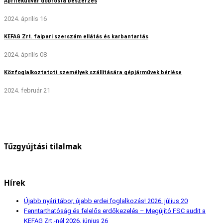
Aprítékudvar dobrosta beszerzés
2024. április 16
KEFAG Zrt. faipari szerszám ellátás és karbantartás
2024. április 08
Közfoglalkoztatott személyek szállítására gépjárművek bérlése
2024. február 21
Tűzgyújtási tilalmak
Hírek
Újabb nyári tábor, újabb erdei foglalkozás!
2026. július 20
Fenntarthatóság és felelős erdőkezelés – Megújító FSC audit a
KEFAG Zrt.-nél
2026. június 26