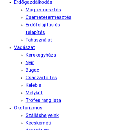
Erdőgazdálkodás
Magtermesztés
Csemetetermesztés
Erdőfelújítás és
telepítés
Fahasználat
Vadászat
Kerekegyháza
Nyír
Bugac
Császártöltés
Kelebia
Mélykút
Trófea ranglista
Ökoturizmus
Szálláshelyeink
Kecskeméti