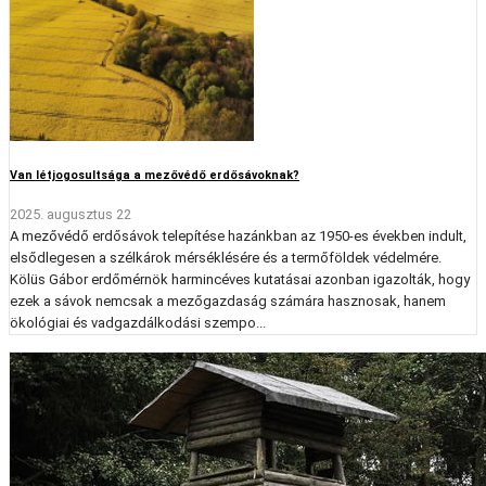
Van létjogosultsága a mezővédő erdősávoknak?
2025. augusztus 22
A mezővédő erdősávok telepítése hazánkban az 1950-es években indult,
elsődlegesen a szélkárok mérséklésére és a termőföldek védelmére.
Kölüs Gábor erdőmérnök harmincéves kutatásai azonban igazolták, hogy
ezek a sávok nemcsak a mezőgazdaság számára hasznosak, hanem
ökológiai és vadgazdálkodási szempo...