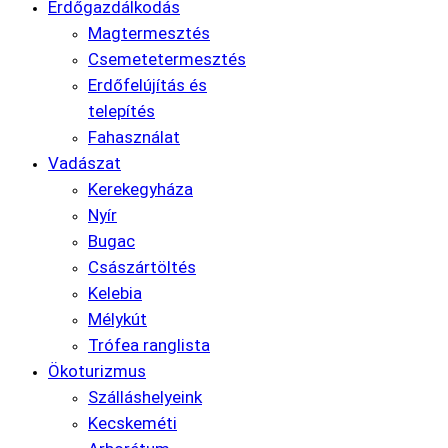
Erdőgazdálkodás
Magtermesztés
Csemetetermesztés
Erdőfelújítás és
telepítés
Fahasználat
Vadászat
Kerekegyháza
Nyír
Bugac
Császártöltés
Kelebia
Mélykút
Trófea ranglista
Ökoturizmus
Szálláshelyeink
Kecskeméti