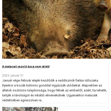
A malacait vezető koca nem játék!
2025. január 31
Január vége-február elején kezdődik a vaddisznók fialási időszaka.
Ilyenkor a kocák különös gonddal vigyázzák utódaikat. Alapvetően az
állatok ösztönös tulajdonsága, hogy félnek az embertől, ezért, ha tehetik,
tartják a távolságot és inkább elmenekülnek. Ugyanakkor malacaik
védelmében agresszíven re...