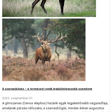
A szarvasbőgés – a természet egyik legkülönlegesebb eseménye
2025. szeptember 01
A gímszarvas (Cervus elaphus) hazánk egyik legjelentősebb nagyvadfaja,
amelynek párzási időszaka, a szarvasbőgés, minden évben augusztus