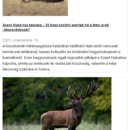
Szent Hubertus kápolna – 32 évvel ezelőtt avatták fel a Nyíri-erdő
„ékszerdobozát”
2025. szeptember 18
A Kecskemét-Hetényegyháza határában található Nyíri-erdő nemcsak
természeti értékeivel, hanem kulturális és történelmi hagyományaival is
kiemelkedő. Ezen hagyományok egyik legszebb jelképe a Szent Hubertus
kápolna, amely az erdészeti és vadászati közösség, valamint a helyi
lakosság számára is fontos...