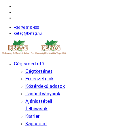
+36 76 510 400
kefag@kefag.hu
Cégismertető
Cégtörténet
Erdészeteink
Közérdekű adatok
Tanúsítványaink
Ajánlattételi
felhívások
Karrier
Kapcsolat