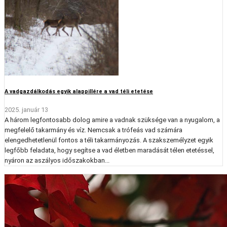
A vadgazdálkodás egyik alappillére a vad téli etetése
2025. január 13
A három legfontosabb dolog amire a vadnak szüksége van a nyugalom, a
megfelelő takarmány és víz. Nemcsak a trófeás vad számára
elengedhetetlenül fontos a téli takarmányozás. A szakszemélyzet egyik
legfőbb feladata, hogy segítse a vad életben maradását télen etetéssel,
nyáron az aszályos időszakokban...