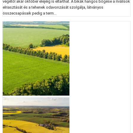
végétől akár október elejéig is eltarthat. A bikák hangos bőgése a riválisok
elriasztását és a tehenek odavonzását szolgálja, látványos
összecsapásaik pedig a term...