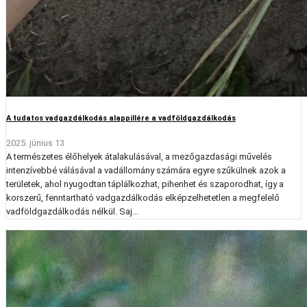
A tudatos vadgazdálkodás alappillére a vadföldgazdálkodás
2025. június 13
A természetes élőhelyek átalakulásával, a mezőgazdasági művelés
intenzívebbé válásával a vadállomány számára egyre szűkülnek azok a
területek, ahol nyugodtan táplálkozhat, pihenhet és szaporodhat, így a
korszerű, fenntartható vadgazdálkodás elképzelhetetlen a megfelelő
vadföldgazdálkodás nélkül. Saj...