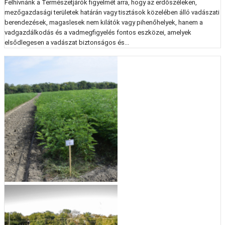
Felhívnánk a Természetjárók figyelmét arra, hogy az erdőszéleken,
mezőgazdasági területek határán vagy tisztások közelében álló vadászati
berendezések, magaslesek nem kilátók vagy pihenőhelyek, hanem a
vadgazdálkodás és a vadmegfigyelés fontos eszközei, amelyek
elsődlegesen a vadászat biztonságos és...