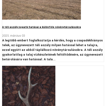
A téli aszály negatív hatásai a különféle növénytársulásokra
2025. március 03
A legtöbb embert foglalkoztatja a kérdés, hogy a csapadékhiányos
telek, az úgynevezett téli aszály milyen hatással lehet a talajra,
ezzel együtt az abból táplálkozó növénytársulásokra. A téli aszály
gyakorlatilag a talaj vízkészletének feltöltődésére, az úgynevezett
betárolására van hatással. A tala...