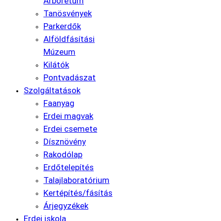
Arborétum
Tanösvények
Parkerdők
Alföldfásítási
Múzeum
Kilátók
Pontvadászat
Szolgáltatások
Faanyag
Erdei magvak
Erdei csemete
Dísznövény
Rakodólap
Erdőtelepítés
Talajlaboratórium
Kertépítés/fásítás
Árjegyzékek
Erdei iskola