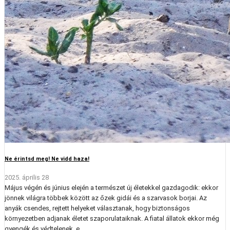
Ne érintsd meg! Ne vidd haza!
2025. április 28
Május végén és június elején a természet új életekkel gazdagodik: ekkor
jönnek világra többek között az őzek gidái és a szarvasok borjai. Az
anyák csendes, rejtett helyeket választanak, hogy biztonságos
környezetben adjanak életet szaporulataiknak. A fiatal állatok ekkor még
gyengék és védtelenek, e...