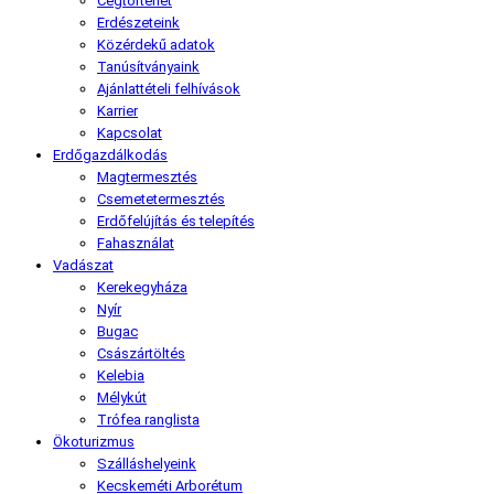
Cégtörténet
Erdészeteink
Közérdekű adatok
Tanúsítványaink
Ajánlattételi felhívások
Karrier
Kapcsolat
Erdőgazdálkodás
Magtermesztés
Csemetetermesztés
Erdőfelújítás és telepítés
Fahasználat
Vadászat
Kerekegyháza
Nyír
Bugac
Császártöltés
Kelebia
Mélykút
Trófea ranglista
Ökoturizmus
Szálláshelyeink
Kecskeméti Arborétum