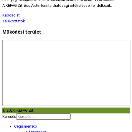
A KEFAG Zrt.
EcoVadis
fenntarthatósági értékeléssel rendelkezik.
Kapcsolat
Tájékoztatók
Működési terület
© 2024. KEFAG Zrt.
Keresés
Cégismertető