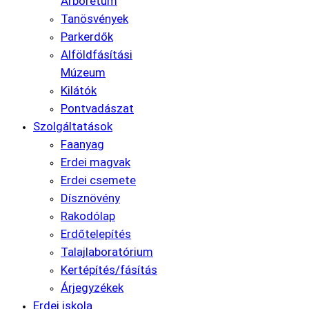
Arborétum
Tanösvények
Parkerdők
Alföldfásítási
Múzeum
Kilátók
Pontvadászat
Szolgáltatások
Faanyag
Erdei magvak
Erdei csemete
Dísznövény
Rakodólap
Erdőtelepítés
Talajlaboratórium
Kertépítés/fásítás
Árjegyzékek
Erdei iskola