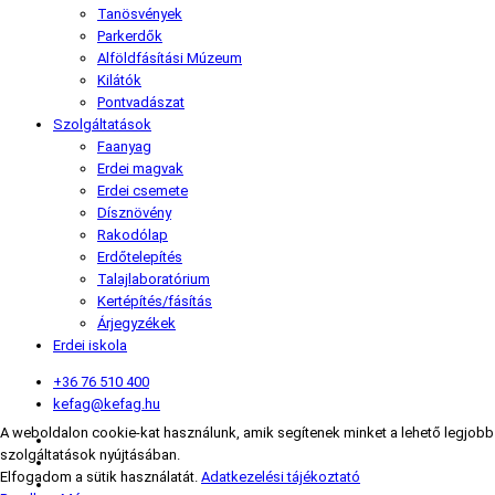
Tanösvények
Parkerdők
Alföldfásítási Múzeum
Kilátók
Pontvadászat
Szolgáltatások
Faanyag
Erdei magvak
Erdei csemete
Dísznövény
Rakodólap
Erdőtelepítés
Talajlaboratórium
Kertépítés/fásítás
Árjegyzékek
Erdei iskola
+36 76 510 400
kefag@kefag.hu
A weboldalon cookie-kat használunk, amik segítenek minket a lehető legjobb
szolgáltatások nyújtásában.
Elfogadom a sütik használatát.
Adatkezelési tájékoztató