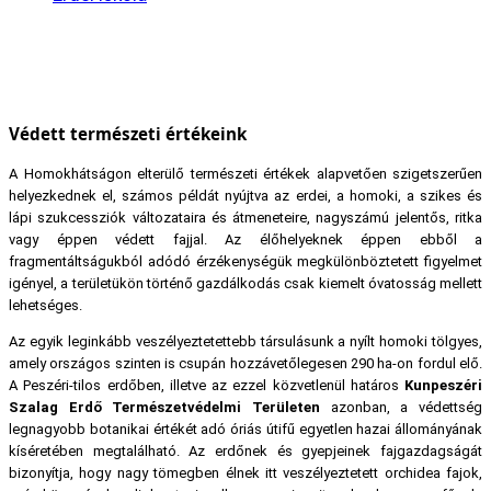
Védett természeti értékeink
A Homokhátságon elterülő természeti értékek alapvetően szigetszerűen
helyezkednek el, számos példát nyújtva az erdei, a homoki, a szikes és
lápi szukcessziók változataira és átmeneteire, nagyszámú jelentős, ritka
vagy éppen védett fajjal. Az élőhelyeknek éppen ebből a
fragmentáltságukból adódó érzékenységük megkülönböztetett figyelmet
igényel, a területükön történő gazdálkodás csak kiemelt óvatosság mellett
lehetséges.
Az egyik leginkább veszélyeztetettebb társulásunk a nyílt homoki tölgyes,
amely országos szinten is csupán hozzávetőlegesen 290 ha-on fordul elő.
A Peszéri-tilos erdőben, illetve az ezzel közvetlenül határos
Kunpeszéri
Szalag Erdő Természetvédelmi Területen
azonban, a védettség
legnagyobb botanikai értékét adó óriás útifű egyetlen hazai állományának
kíséretében megtalálható. Az erdőnek és gyepjeinek fajgazdagságát
bizonyítja, hogy nagy tömegben élnek itt veszélyeztetett orchidea fajok,