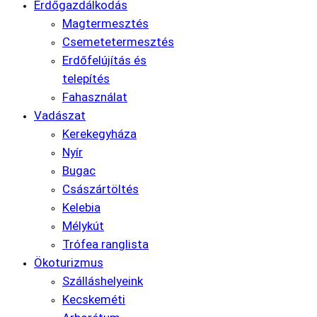
Erdőgazdálkodás
Magtermesztés
Csemetetermesztés
Erdőfelújítás és
telepítés
Fahasználat
Vadászat
Kerekegyháza
Nyír
Bugac
Császártöltés
Kelebia
Mélykút
Trófea ranglista
Ökoturizmus
Szálláshelyeink
Kecskeméti