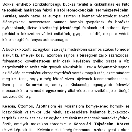
Sokkal enyhébb szintkülönbségű buckás terület a Kiskunhalas és Pirtó
települések határában fekvő
Pirtói Homokbuckák Természetvédelmi
Terület
, amely hazai, és európai szinten is kiemelt védettséget élvező
élőhelyeknek, nevezetesen pannon homoki gyepeknek és borókás
nyárasoknak, illetve közösségi jelentőségű fajoknak ad otthont. Ilyen
például a fokozottan védett csikófark, gyapjas csüdfű, de pl. a védett
kései szegfű és fényes poloskamag is.
A buckák között, az egykori szélvájta medrekben számos szikes tómeder
alakult ki, amelyek közül azonban sajnos a térségben zajló szárazodási
folyamatok következtében már csak kevésben gyűlik össze a víz,
nagyrészükben azóta zárt gyepek alakultak ki. Ezek a folyamatok sajnos
az élővilág esetenkénti elszegényedését vonták maguk után, ezért mindent
meg kell tenni, hogy a még létező vizes tájelemek fennmaradhassanak.
Ilyen pl. a
Kolon-tó
is, amely a Kiskunság legnagyobb édesvízi
mocsaraként a
ramsári egyezmény
által védett nemzetközi jelentőségű
vadvizes élőhely.
Kelebia, Öttömös, Ásotthalom és Mórahalom környékének homok- és
löszvidékét valamikor üde rétek, szikesedésre hajlamos buckaközök
tagolták. Ennek a tájnak az egykori arculatát ma már csak maradványfoltok
őrzik, amelyek mozaikos töredékei a
Körös-éri Tájvédelmi Körzet
részét képezik. Itt, a Kelebia melletti még fennmaradt száraz gyepfoltokon