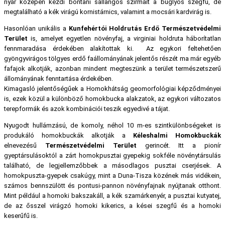
nyár közepén kezdi bontani sallangos szirmait a buglyos szegfű, de
megtalálható a kék virágú kornistárnics, valamint a mocsári kardvirág is.
Hasonlóan unikális a
Kunfehértói Holdrutás Erdő Természetvédelmi
Terület
is, amelyet egyetlen növényfaj, a virginiai holdruta háborítatlan
fennmaradása érdekében alakítottak ki. Az egykori feltehetően
gyöngyvirágos tölgyes erdő faállományának jelentős részét ma már egyéb
fafajok alkotják, azonban mindent megteszünk a terület természetszerű
állományának fenntartása érdekében.
Kimagasló jelentőségűek a Homokhátság geomorfológiai képződményei
is, ezek közül a különböző homokbucka alakzatok, az egykori változatos
terepformák és azok kombinációi teszik egyedivé a tájat.
Nyugodt hullámzású, de komoly, néhol 10 m-es szintkülönbségeket is
produkáló homokbuckák alkotják a
Kéleshalmi Homokbuckák
elnevezésű
Természetvédelmi Terület
gerincét. Itt a pionír
gyeptársulásoktól a zárt homokpusztai gyepekig sokféle növénytársulás
található, de legjellemzőbbek a másodlagos pusztai cserjések. A
homokpuszta-gyepek csakúgy, mint a Duna-Tisza közének más vidékein,
számos bennszülött és pontusi-pannon növényfajnak nyújtanak otthont.
Mint például a homoki bakszakáll, a kék szamárkenyér, a pusztai kutyatej,
de az ősszel virágzó homoki kikerics, a kései szegfű és a homoki
keserűfű is.