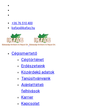
+36 76 510 400
kefag@kefag.hu
Cégismertető
Cégtörténet
Erdészeteink
Közérdekű adatok
Tanúsítványaink
Ajánlattételi
felhívások
Karrier
Kapcsolat