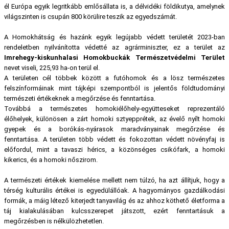
él Európa egyik legritkább emlősállata is, a délvidéki földikutya, amelynek
világszinten is csupán 800 körülire teszik az egyedszámát.
A Homokhátság és hazánk egyik legújabb védett területét 2023-ban
rendeletben nyilvánította védetté az agrárminiszter, ez a terület az
Imrehegy-kiskunhalasi Homokbuckák Természetvédelmi Terület
nevet viseli, 225,93 ha-on terül el.
A területen cél többek között a futóhomok és a lösz természetes
felszínformáinak mint tájképi szempontból is jelentős földtudományi
természeti értékeknek a megőrzése és fenntartása.
Továbbá a természetes homokiélőhely-együtteseket reprezentáló
élőhelyek, különösen a zárt homoki sztyepprétek, az évelő nyílt homoki
gyepek és a borókás-nyárasok maradványainak megőrzése és
fenntartása. A területen több védett és fokozottan védett növényfaj is
előfordul, mint a tavaszi hérics, a közönséges csikófark, a homoki
kikerics, és a homoki nőszirom.
A természeti értékek kiemelése mellett nem túlzó, ha azt állítjuk, hogy a
térség kulturális értékei is egyedülállóak. A hagyományos gazdálkodási
formák, a máig létező kiterjedt tanyavilág és az ahhoz köthető életforma a
táj kialakulásában kulcsszerepet játszott, ezért fenntartásuk a
megőrzésben is nélkülözhetetlen.