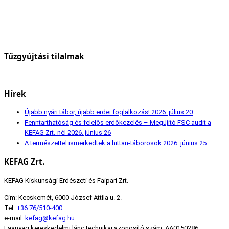
Tűzgyújtási tilalmak
Hírek
Újabb nyári tábor, újabb erdei foglalkozás!
2026. július 20
Fenntarthatóság és felelős erdőkezelés – Megújító FSC audit a
KEFAG Zrt.-nél
2026. június 26
A természettel ismerkedtek a hittan-táborosok
2026. június 25
KEFAG Zrt.
KEFAG Kiskunsági Erdészeti és Faipari Zrt.
Cím: Kecskemét, 6000 József Attila u. 2.
Tel.
+36 76/510-400
e-mail:
kefag@kefag.hu
Faanyag kereskedelmi lánc technikai azonosító szám: AA0150286