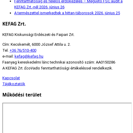
Fenntarthatóság és felelős erdőkezelés – Megújító FSC audit a
KEFAG Zrt.-nél
2026. június 26
A természettel ismerkedtek a hittan-táborosok
2026. június 25
KEFAG Zrt.
KEFAG Kiskunsági Erdészeti és Faipari Zrt.
Cím: Kecskemét, 6000 József Attila u. 2.
Tel.
+36 76/510-400
e-mail:
kefag@kefag.hu
Faanyag kereskedelmi lánc technikai azonosító szám: AA0150286
A KEFAG Zrt.
EcoVadis
fenntarthatósági értékeléssel rendelkezik.
Kapcsolat
Tájékoztatók
Működési terület