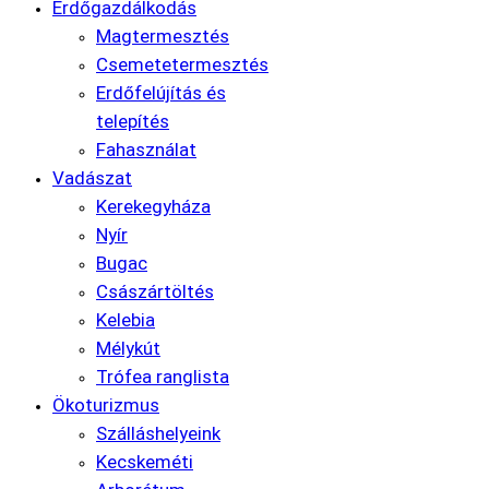
Erdőgazdálkodás
Magtermesztés
Csemetetermesztés
Erdőfelújítás és
telepítés
Fahasználat
Vadászat
Kerekegyháza
Nyír
Bugac
Császártöltés
Kelebia
Mélykút
Trófea ranglista
Ökoturizmus
Szálláshelyeink
Kecskeméti