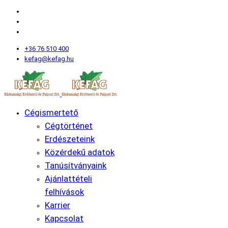
+36 76 510 400
kefag@kefag.hu
Cégismertető
Cégtörténet
Erdészeteink
Közérdekű adatok
Tanúsítványaink
Ajánlattételi
felhívások
Karrier
Kapcsolat