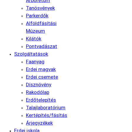
Arborétum
Tanösvények
Parkerdők
Alföldfásítási
Múzeum
Kilátók
Pontvadászat
Szolgáltatások
Faanyag
Erdei magvak
Erdei csemete
Dísznövény
Rakodólap
Erdőtelepítés
Talajlaboratórium
Kertépítés/fásítás
Árjegyzékek
Erdei iskola