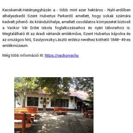
Kecskemét-Hetényegyházán a - több mint ezer hektáros - Nyíri-erdőben
elhelyezkedő Szent Hubertus Parkerdő amellett, hogy sokak számára
kedvelt pihenő- és kirándulóhelye, amellett csodálatos környezetet biztosít
a Vackor Vár Erdei Iskola foglalkozásaihoz és nyári táboraihoz is.
Megtalálható itt az Aradi vértanúk emlékműve, Szent Hubertus kápolna és
az országos hírű, Szulyovszky László erdész nevéhez köthető 1848–49-es
emlékmúzeum.
Még több információ itt:
https://vackorvar.hu