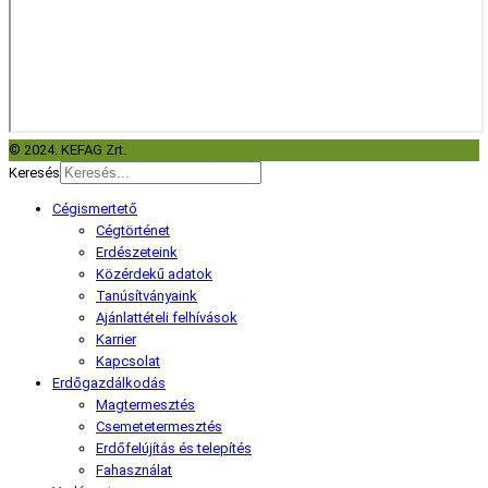
© 2024. KEFAG Zrt.
Keresés
Cégismertető
Cégtörténet
Erdészeteink
Közérdekű adatok
Tanúsítványaink
Ajánlattételi felhívások
Karrier
Kapcsolat
Erdőgazdálkodás
Magtermesztés
Csemetetermesztés
Erdőfelújítás és telepítés
Fahasználat