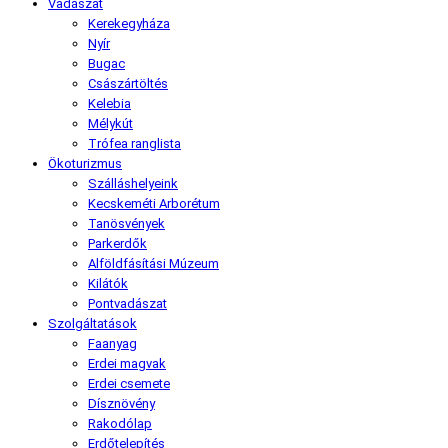
Vadászat
Kerekegyháza
Nyír
Bugac
Császártöltés
Kelebia
Mélykút
Trófea ranglista
Ökoturizmus
Szálláshelyeink
Kecskeméti Arborétum
Tanösvények
Parkerdők
Alföldfásítási Múzeum
Kilátók
Pontvadászat
Szolgáltatások
Faanyag
Erdei magvak
Erdei csemete
Dísznövény
Rakodólap
Erdőtelepítés